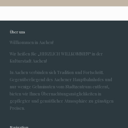
Über uns
Willkommen in Aachen!
Wir heißen Sie „HERZLICH WILLKOMMEN“ in der
Kulturstadt Aachen!
In Aachen verbinden sich Tradition und Fortschritt.
Gegenüberliegend des Aachener Hauptbahnhofes und
nur wenige Gehminuten vom Stadtzentrum entfernt,
bieten wir Ihnen Übernachtungsmöglichkeiten in
gepflegter und gemütlicher Atmosphäre zu günstigen
Preisen.
Navigation